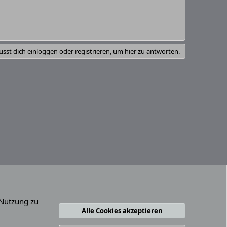
sst dich einloggen oder registrieren, um hier zu antworten.
 Nutzung zu
Alle Cookies akzeptieren
ungsbedingungen
Datenschutz
Hilfe und Impressum
R
S
S