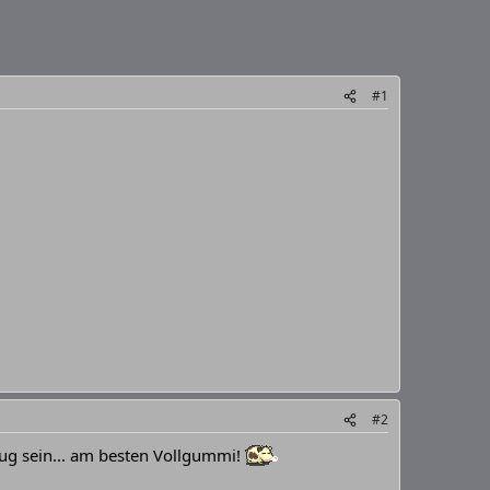
#1
#2
nug sein... am besten Vollgummi!