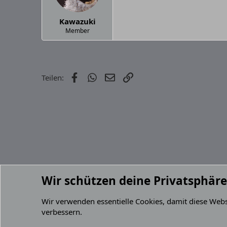
Kawazuki
Member
Facebook
WhatsApp
E-Mail
Link
Teilen:
Wir schützen deine Privatsphäre
Foren
Eliminator ZL
Wir verwenden essentielle
Cookies
, damit diese Web
verbessern.
Cookies
Default Grey 2.2 (GPZ 900R)
Deutsch 