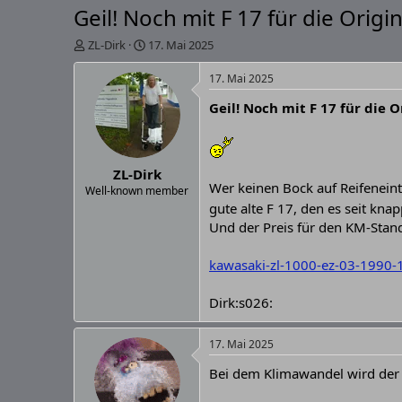
Geil! Noch mit F 17 für die Origin
E
E
ZL-Dirk
17. Mai 2025
r
r
s
s
17. Mai 2025
t
t
Geil! Noch mit F 17 für die O
e
e
l
l
l
l
e
t
ZL-Dirk
r
a
Wer keinen Bock auf Reifeneintr
m
Well-known member
gute alte F 17, den es seit kna
Und der Preis für den KM-Stand
kawasaki-zl-1000-ez-03-1990-
Dirk:s026:
17. Mai 2025
Bei dem Klimawandel wird der A