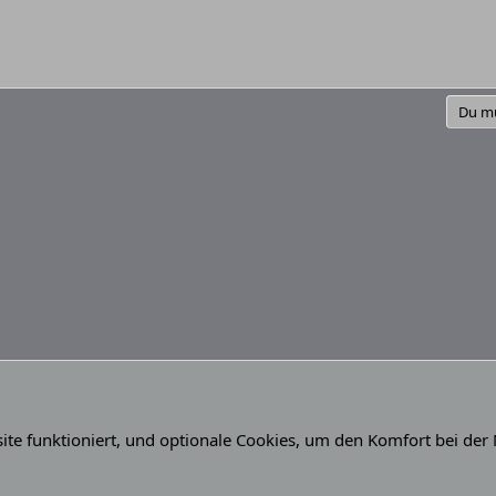
Du mu
Eliminator ZL - Gelaber, Treffs, Veranstaltungen
site funktioniert, und optionale Cookies, um den Komfort bei der
(Du)
Kontakt
Nutz