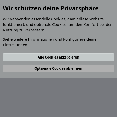
Wir schützen deine Privatsphäre
Wir verwenden essentielle
Cookies
, damit diese Website
funktioniert, und optionale Cookies, um den Komfort bei der
Nutzung zu verbessern.
Mitglieder
Siehe weitere Informationen und konfiguriere deine
Einstellungen
Cookies
Default Grey 2.2 (GPZ 900R)
Deutsch (Du)
Kontakt
Nutzungsbedingungen
Datenschutz
Alle Cookies akzeptieren
Hilfe und Impressum
R
S
S
®
Community platform by XenForo
© 2010-2026 XenForo Ltd.
Optionale Cookies ablehnen
Breite
Abfragen
13
Zeit
0.0663s
Max. Speicher
4.33MB