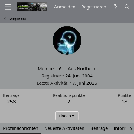
Anmelden
Registrieren
Mitglieder
kawaandi
Member
·
61
·
Aus
Northeim
Registriert
24. Juni 2004
Letzte Aktivität
17. Juni 2026
Beiträge
Reaktionspunkte
Punkte
258
2
18
Finden
Profilnachrichten
Neueste Aktivitäten
Beiträge
Informat