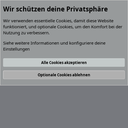
Wir schützen deine Privatsphäre
Wir verwenden essentielle
Cookies
, damit diese Website
funktioniert, und optionale Cookies, um den Komfort bei der
Nutzung zu verbessern.
Mitglieder
Siehe weitere Informationen und konfiguriere deine
Einstellungen
Cookies
Default Grey 2.2 (GPZ 900R)
Deutsch (Du)
Kontakt
Nutzungsbedingungen
Datenschutz
Alle Cookies akzeptieren
Hilfe und Impressum
R
S
S
®
Community platform by XenForo
© 2010-2026 XenForo Ltd.
Optionale Cookies ablehnen
Breite
Abfragen
12
Zeit
0.0551s
Max. Speicher
4.33MB