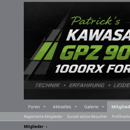
Foren
Aktuelles
Galerie
Mitglie
Registrierte Mitglieder
Zurzeit aktive Besucher
Profilnach
Mitglieder