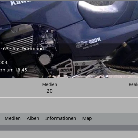
·
63
·
Aus
Dortmund
2004
ern um 18:45
Medien
Reak
20
Medien
Alben
Informationen
Map