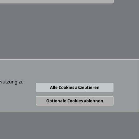
 Nutzung zu
Alle Cookies akzeptieren
ungsbedingungen
Datenschutz
Hilfe und Impressum
R
S
S
Optionale Cookies ablehnen
Abfragen
14
Zeit
0.0636s
Max. Speicher
4.33MB