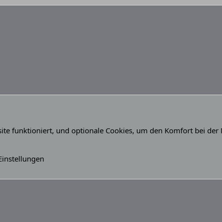
site funktioniert, und optionale Cookies, um den Komfort bei der
(Du)
Kontakt
Nutz
Einstellungen
®
Community platform by XenForo
© 2010-2026 XenForo Ltd.
Breite