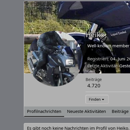
Heiko
Well-known member
🇩🇪 Germany
Registriert
04. Juni 
Letzte Aktivität
Gest
Beiträge
4.720
Finden
Profilnachrichten
Neueste Aktivitäten
Beiträge
Es gibt noch keine Nachrichten im Profil von Heiko.