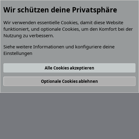
Wir schützen deine Privatsphäre
Wir verwenden essentielle
Cookies
, damit diese Website
funktioniert, und optionale Cookies, um den Komfort bei der
Nutzung zu verbessern.
Mitglieder
Siehe weitere Informationen und konfiguriere deine
Einstellungen
Cookies
Default Grey 2.2 (GPZ 900R)
Deutsch (Du)
Kontakt
Nutzungsbedingungen
Datenschutz
Alle Cookies akzeptieren
Hilfe und Impressum
R
S
S
®
Community platform by XenForo
© 2010-2026 XenForo Ltd.
Optionale Cookies ablehnen
Breite
Abfragen
12
Zeit
0.0544s
Max. Speicher
4.31MB