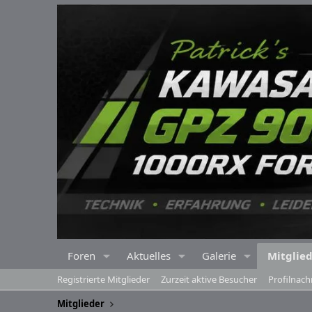
Foren
Aktuelles
Galerie
Mitglie
Registrierte Mitglieder
Zurzeit aktive Besucher
Profilnach
Mitglieder