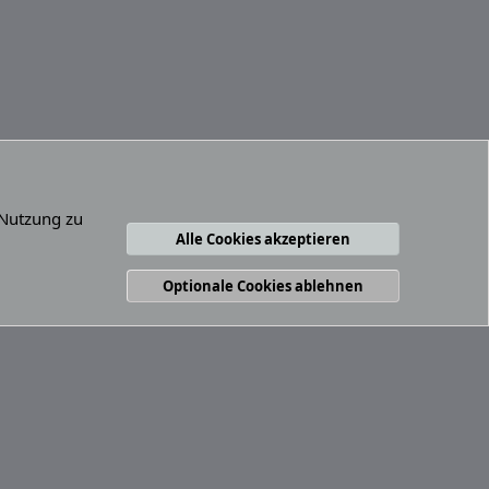
 Nutzung zu
Alle Cookies akzeptieren
ungsbedingungen
Datenschutz
Hilfe und Impressum
R
S
S
Optionale Cookies ablehnen
Abfragen
12
Zeit
0.0565s
Max. Speicher
4.31MB