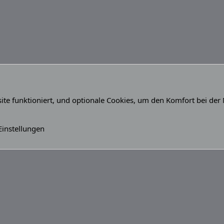
site funktioniert, und optionale Cookies, um den Komfort bei der
(Du)
Kontakt
Nutz
Einstellungen
®
Community platform by XenForo
© 2010-2026 XenForo Ltd.
Breite