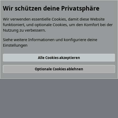
Wir schützen deine Privatsphäre
Wir verwenden essentielle
Cookies
, damit diese Website
funktioniert, und optionale Cookies, um den Komfort bei der
Nutzung zu verbessern.
Mitglieder
Siehe weitere Informationen und konfiguriere deine
Einstellungen
Cookies
Default Grey 2.2 (GPZ 900R)
Deutsch (Du)
Kontakt
Nutzungsbedingungen
Datenschutz
Alle Cookies akzeptieren
Hilfe und Impressum
R
S
S
®
Community platform by XenForo
© 2010-2026 XenForo Ltd.
Optionale Cookies ablehnen
Breite
Abfragen
12
Zeit
0.0769s
Max. Speicher
4.31MB